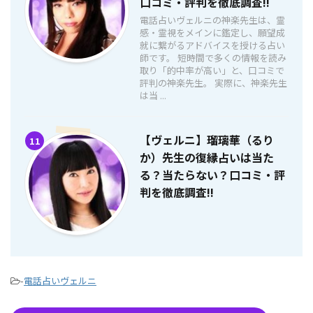
口コミ・評判を徹底調査!!
電話占いヴェルニの神楽先生は、霊
感・霊視をメインに鑑定し、願望成
就に繋がるアドバイスを授ける占い
師です。 短時間で多くの情報を読み
取り「的中率が高い」と、口コミで
評判の神楽先生。 実際に、神楽先生
は当 ...
【ヴェルニ】瑠璃華（るり
11
か）先生の復縁占いは当た
る？当たらない？口コミ・評
判を徹底調査!!
-
電話占いヴェルニ