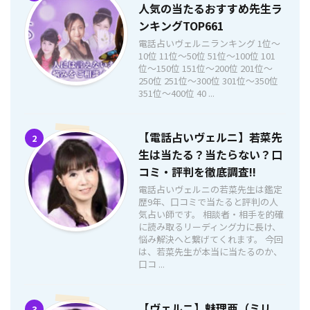
人気の当たるおすすめ先生ラ
ンキングTOP661
電話占いヴェルニランキング 1位〜
10位 11位〜50位 51位〜100位 101
位〜150位 151位〜200位 201位〜
250位 251位〜300位 301位〜350位
351位〜400位 40 ...
【電話占いヴェルニ】若菜先
2
生は当たる？当たらない？口
コミ・評判を徹底調査!!
電話占いヴェルニの若菜先生は鑑定
歴9年、口コミで当たると評判の人
気占い師です。 相談者・相手を的確
に読み取るリーディング力に長け、
悩み解決へと繋げてくれます。 今回
は、若菜先生が本当に当たるのか、
口コ ...
【ヴェルニ】魅理亜（ミリ
3