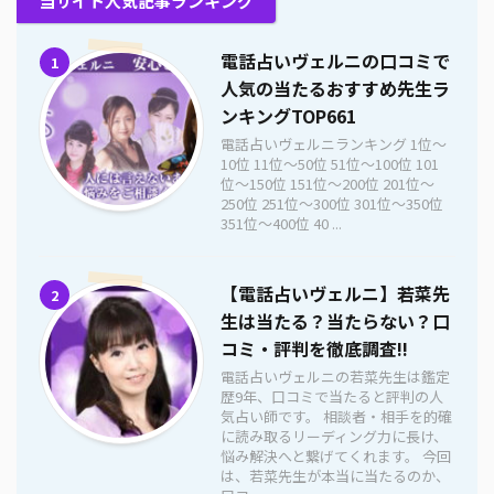
当サイト人気記事ランキング
電話占いヴェルニの口コミで
1
人気の当たるおすすめ先生ラ
ンキングTOP661
電話占いヴェルニランキング 1位〜
10位 11位〜50位 51位〜100位 101
位〜150位 151位〜200位 201位〜
250位 251位〜300位 301位〜350位
351位〜400位 40 ...
【電話占いヴェルニ】若菜先
2
生は当たる？当たらない？口
コミ・評判を徹底調査!!
電話占いヴェルニの若菜先生は鑑定
歴9年、口コミで当たると評判の人
気占い師です。 相談者・相手を的確
に読み取るリーディング力に長け、
悩み解決へと繋げてくれます。 今回
は、若菜先生が本当に当たるのか、