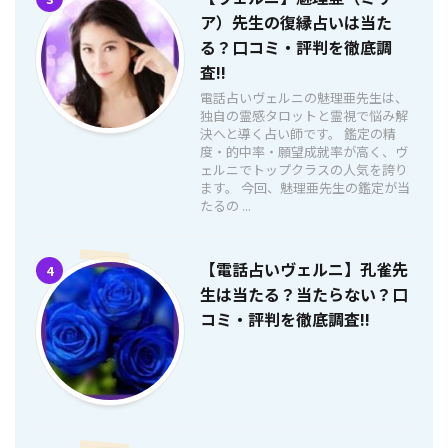
ア）先生の復縁占いは当た
る？口コミ・評判を徹底調
査!!
電話占いヴェルニの魅理亜先生は、
独自の霊感タロットと霊視で悩み解
決へと導く占い師です。 鑑定の精
度・的中率・願望成就率が高く、ヴ
ェルニでトップクラスの人気を誇り
ます。 今回、魅理亜先生の鑑定が当
たるの ...
【電話占いヴェルニ】孔雀先
4
生は当たる？当たらない？口
コミ・評判を徹底調査!!