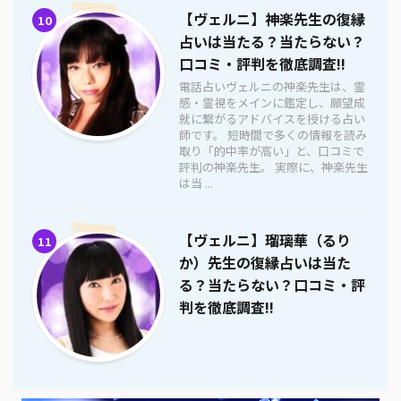
【ヴェルニ】神楽先生の復縁
10
占いは当たる？当たらない？
口コミ・評判を徹底調査!!
電話占いヴェルニの神楽先生は、霊
感・霊視をメインに鑑定し、願望成
就に繋がるアドバイスを授ける占い
師です。 短時間で多くの情報を読み
取り「的中率が高い」と、口コミで
評判の神楽先生。 実際に、神楽先生
は当 ...
【ヴェルニ】瑠璃華（るり
11
か）先生の復縁占いは当た
る？当たらない？口コミ・評
判を徹底調査!!