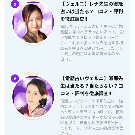
【ヴェルニ】レナ先生の復縁
5
占いは当たる？口コミ・評判
を徹底調査!!
電話占いヴェルニのレナ先生は、鑑
定歴21年のベテラン占い師です。 鋭
い霊能力とタロット鑑定をベース
に、これまで多くの悩みを抱える相
談者を幸せへと導いて来ました。 レ
ナ先生の鑑定は本当に当たるのか、
口コ ...
【電話占いヴェルニ】瀬那先
6
生は当たる？当たらない？口
コミ・評判を徹底調査!!
電話占いヴェルニの瀬那先生は、強
力なスピリチュアル能力で悩み解決
へと導くベテラン占い師です。 相談
者の波動やエネルギーから悩みの原
因を探り、最善な解決方法を見出し
てくれます。 瀬那先生の鑑定が本当
に当 ...