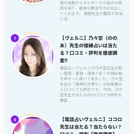
者の波動やエネルギーから悩みの原
因を探り、最善な解決方法を見出し
てくれます。 瀬那先生の鑑定が本当
に当 ...
【ヴェルニ】乃々空（のの
7
あ）先生の復縁占いは当た
る？口コミ・評判を徹底調
査!!
電話占いヴェルニの乃々空先生は鋭
い霊感・霊視・透視で多くの相談者
を幸せへと導いて来ました。 乃々空
先生の「連絡引き寄せ」は効果絶大
と口コミでも評判です。 今回、乃々
空先生が当たるのか口コミや評判を
徹底 ...
【電話占いヴェルニ】ココロ
8
先生は当たる？当たらない？
口コミ・評判【徹底調査】