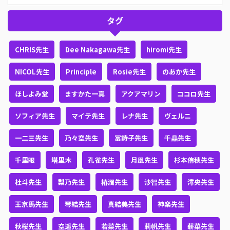
タグ
CHRIS先生
Dee Nakagawa先生
hiromi先生
NICOL先生
Principle
Rosie先生
のあか先生
ほしよみ堂
ますかた一真
アクアマリン
ココロ先生
ソフィア先生
マイテ先生
レナ先生
ヴェルニ
一二三先生
乃々空先生
冨詩子先生
千晶先生
千里眼
塔里木
孔雀先生
月凰先生
杉本侑穂先生
杜斗先生
梨乃先生
椿潤先生
沙智先生
澪央先生
王京馬先生
琴結先生
真結美先生
神楽先生
秋桜先生
空遥先生
若菜先生
莉帆先生
薪菜先生