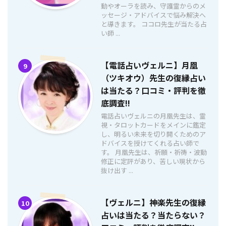
動やオーラを読み、守護霊からのメ
ッセージ・アドバイスで悩み解決へ
と導きます。 ココロ先生が当たる占
い師 ...
【電話占いヴェルニ】月凰
9
（ツキオウ）先生の復縁占い
は当たる？口コミ・評判を徹
底調査!!
電話占いヴェルニの月凰先生は、霊
視・タロットカードをメインに鑑定
し、明るい未来を切り開くためのア
ドバイスを授けてくれる占い師で
す。 月凰先生は、祈願・祈祷・波動
修正に定評があり、苦しい現状から
抜け出す ...
【ヴェルニ】神楽先生の復縁
10
占いは当たる？当たらない？