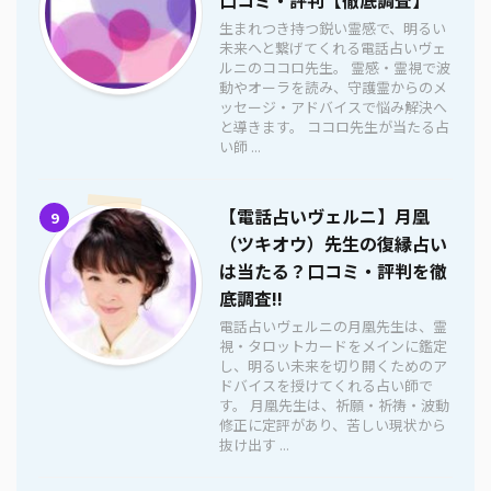
生まれつき持つ鋭い霊感で、明るい
未来へと繋げてくれる電話占いヴェ
ルニのココロ先生。 霊感・霊視で波
動やオーラを読み、守護霊からのメ
ッセージ・アドバイスで悩み解決へ
と導きます。 ココロ先生が当たる占
い師 ...
【電話占いヴェルニ】月凰
9
（ツキオウ）先生の復縁占い
は当たる？口コミ・評判を徹
底調査!!
電話占いヴェルニの月凰先生は、霊
視・タロットカードをメインに鑑定
し、明るい未来を切り開くためのア
ドバイスを授けてくれる占い師で
す。 月凰先生は、祈願・祈祷・波動
修正に定評があり、苦しい現状から
抜け出す ...