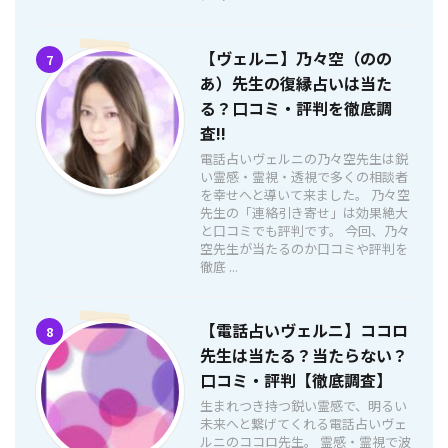
【ヴェルニ】乃々空（のの
7
あ）先生の復縁占いは当た
る？口コミ・評判を徹底調
査!!
電話占いヴェルニの乃々空先生は鋭
い霊感・霊視・透視で多くの相談者
を幸せへと導いて来ました。 乃々空
先生の「連絡引き寄せ」は効果絶大
と口コミでも評判です。 今回、乃々
空先生が当たるのか口コミや評判を
徹底 ...
【電話占いヴェルニ】ココロ
8
先生は当たる？当たらない？
口コミ・評判【徹底調査】
生まれつき持つ鋭い霊感で、明るい
未来へと繋げてくれる電話占いヴェ
ルニのココロ先生。 霊感・霊視で波