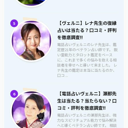
【ヴェルニ】レナ先生の復縁
5
占いは当たる？口コミ・評判
を徹底調査!!
電話占いヴェルニのレナ先生は、鑑
定歴21年のベテラン占い師です。 鋭
い霊能力とタロット鑑定をベース
に、これまで多くの悩みを抱える相
談者を幸せへと導いて来ました。 レ
ナ先生の鑑定は本当に当たるのか、
口コ ...
【電話占いヴェルニ】瀬那先
6
生は当たる？当たらない？口
コミ・評判を徹底調査!!
電話占いヴェルニの瀬那先生は、強
力なスピリチュアル能力で悩み解決
へと導くベテラン占い師です。 相談