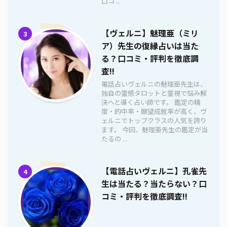
口コ ...
【ヴェルニ】魅理亜（ミリ
3
ア）先生の復縁占いは当た
る？口コミ・評判を徹底調
査!!
電話占いヴェルニの魅理亜先生は、
独自の霊感タロットと霊視で悩み解
決へと導く占い師です。 鑑定の精
度・的中率・願望成就率が高く、ヴ
ェルニでトップクラスの人気を誇り
ます。 今回、魅理亜先生の鑑定が当
たるの ...
【電話占いヴェルニ】孔雀先
4
生は当たる？当たらない？口
コミ・評判を徹底調査!!